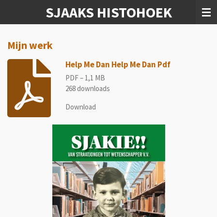
SJAAKS HISTOHOEK
Ga
direct
naar
de
Mijn werk
hoofdinhoud
Help Me Dan Help Me Dan Pdf
PDF – 1,1 MB
268 downloads
Download