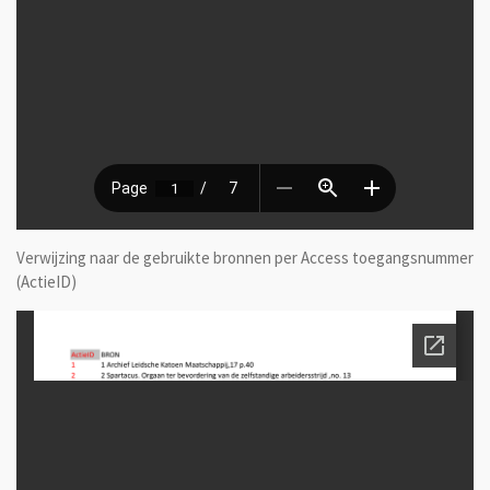
Verwijzing naar de gebruikte bronnen per Access toegangsnummer
(ActieID)